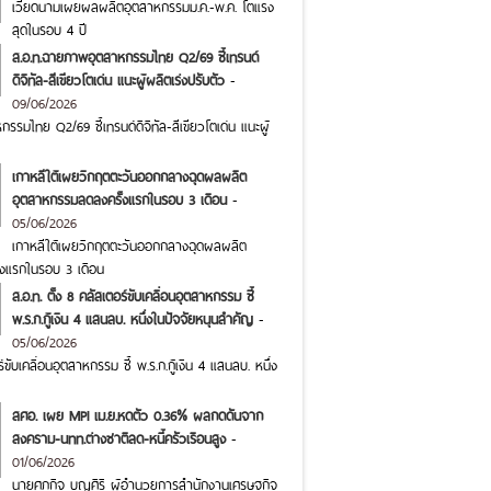
เวียดนามเผยผลผลิตอุตสาหกรรมม.ค.-พ.ค. โตแรง
สุดในรอบ 4 ปี
ส.อ.ท.ฉายภาพอุตสาหกรรมไทย Q2/69 ชี้เทรนด์
ดิจิทัล-สีเขียวโตเด่น แนะผู้ผลิตเร่งปรับตัว
-
09/06/2026
รมไทย Q2/69 ชี้เทรนด์ดิจิทัล-สีเขียวโตเด่น แนะผู้
เกาหลีใต้เผยวิกฤตตะวันออกกลางฉุดผลผลิต
อุตสาหกรรมลดลงครั้งแรกในรอบ 3 เดือน
-
05/06/2026
เกาหลีใต้เผยวิกฤตตะวันออกกลางฉุดผลผลิต
งแรกในรอบ 3 เดือน
ส.อ.ท. ตั้ง 8 คลัสเตอร์ขับเคลื่อนอุตสาหกรรม ชี้
พ.ร.ก.กู้เงิน 4 แสนลบ. หนึ่งในปัจจัยหนุนสำคัญ
-
05/06/2026
ร์ขับเคลื่อนอุตสาหกรรม ชี้ พ.ร.ก.กู้เงิน 4 แสนลบ. หนึ่ง
สศอ. เผย MPI เม.ย.หดตัว 0.36% ผลกดดันจาก
สงคราม-นทท.ต่างชาติลด-หนี้ครัวเรือนสูง
-
01/06/2026
นายศุภกิจ บุญศิริ ผู้อำนวยการสำนักงานเศรษฐกิจ