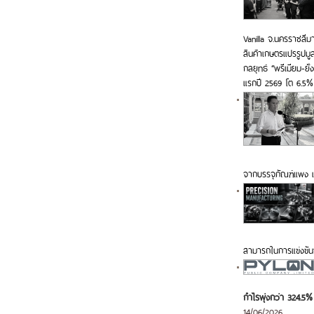
Vanilla จ.นครราชสีม
สินค้าเกษตรแปรรูปมู
กลยุทธ์ “พรีเมียม-ย
แรกปี 2569 โต 6.5%
จากบรรจุภัณฑ์แพง 
สามารถในการแข่งขัน
กำไรพุ่งกว่า 324.5%
14/06/2026