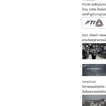
PYLON ส่งสัญญาณ Q2
ใหญ่ Q1/69 ท็อปฟอร์
ตอกย้ำผู้นำงานฐาน
ส.อ.ท. เดินหน้า Made
ยกระดับอุตสาหกรรม
10/06/2026
โอกาสทองนักธุรกิจ! ง
ทีมซัพพลายเออร์ยักษ์