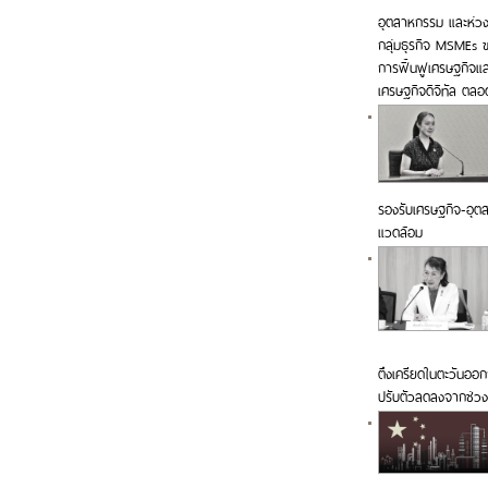
อุตสาหกรรม และห่วง
กลุ่มธุรกิจ MSMEs ขอ
การฟื้นฟูเศรษฐกิจแ
เศรษฐกิจดิจิทัล ตล
รองรับเศรษฐกิจ-อุตสา
แวดล้อม
ตึงเครียดในตะวันออก
ปรับตัวลดลงจากช่วง