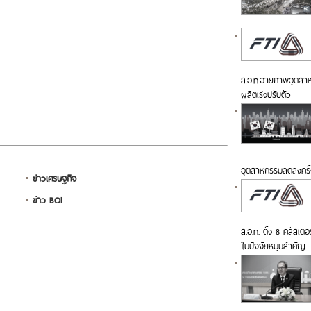
ส.อ.ท.ฉายภาพอุตสาหกร
ผลิตเร่งปรับตัว
อุตสาหกรรมลดลงครั้
ข่าวเศรษฐกิจ
ข่าว BOI
ส.อ.ท. ตั้ง 8 คลัสเตอ
ในปัจจัยหนุนสำคัญ