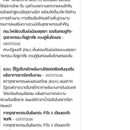
โซ่อุปทานไทย-จีน มุ่งอำนวยความสะดวกและผลักดัน
งไทยเข้าสู่ห่วงโซ่อุปทานโลก พร้อมจัดตั้งเวทีหารือด้าน
ละการสร้างงาน การเชื่อมโยงโครงสร้างพื้นฐานผ่าน
อดจนการส่งเสริมความร่วมมือในอุตสาหกรรมสำคัญ
ครม.ไฟเขียวปรับผังเมืองอยุธยา รองรับเศรษฐกิจ-
อุตสาหกรรม-ที่อยู่อาศัย ควบคู่พื้นที่เกษตร
-
08/07/2026
คณะรัฐมนตรี (ครม.) เห็นชอบปรับผังเมืองรวมอยุธยา
หกรรม-ที่อยู่อาศัย ควบคู่คุ้มครองพื้นที่เกษตรและสิ่ง
ส.อ.ท. จี้รัฐปรับกลไกพลังงานให้สอดคล้องต้นทุนจริง
หลังราคาตลาดโลกเริ่มขาลง
-
05/07/2026
สภาอุตสาหกรรมแห่งประเทศไทย (ส.อ.ท.) เสนอภาค
รัฐเร่งพิจารณาปรับกลไกราคาพลังงานภายในประเทศ
ให้สะท้อนต้นทุนที่ลดลง หลังสถานการณ์ความ
กลางเริ่มคลี่คลาย ส่งผลให้ราคาน้ำมันดิบในตลาดโลก
ก่อนหน้า
ภาคอุตสาหกรรมจีนยังแกร่ง กำไร 5 เดือนแรกโต
18.8%
-
02/07/2026
ภาคอุตสาหกรรมจีนยังแกร่ง กำไร 5 เดือนแรกโต