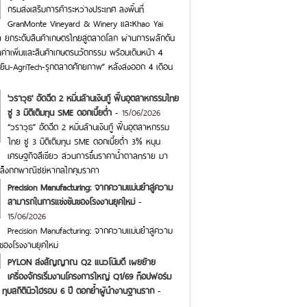
กรมส่งเสริมการค้าระหว่างประเทศ ลงพื้นที่
GranMonte Vineyard & Winery และKhao Yai
า ยกระดับสินค้าเกษตรไทยสู่ตลาดโลก ผ่านการผลักดัน
ลค่าเพิ่มและสินค้าเกษตรนวัตกรรม พร้อมเดินหน้า 4
ั่งยืน-AgriTech-รุกตลาดศักยภาพ” หลังส่งออก 4 เดือน
'วราวุธ' อัดฉีด 2 หมื่นล้านเงินกู้ ฟื้นอุตสาหกรรมไทย
ชู 3 มิติเติมทุน SME ดอกเบี้ยต่ำ
-
15/06/2026
“วราวุธ” อัดฉีด 2 หมื่นล้านเงินกู้ ฟื้นอุตสาหกรรม
ไทย ชู 3 มิติเติมทุน SME ดอกเบี้ยต่ำ 3% หนุน
เศรษฐกิจสีเขียว ส่วนการขึ้นราคาน้ำตาลทราย มา
เล็งถกพาณิชย์หากลไกคุมราคา
Precision Manufacturing: จากความแม่นยำสู่ความ
สามารถในการแข่งขันของโรงงานยุคใหม่
-
15/06/2026
Precision Manufacturing: จากความแม่นยำสู่ความ
ของโรงงานยุคใหม่
PYLON ส่งสัญญาณ Q2 แนวโน้มดี เผยย้าย
เครื่องจักรเริ่มงานโครงการใหญ่ Q1/69 ท็อปฟอร์ม
 ทุบสถิตินิวไฮรอบ 6 ปี ตอกย้ำผู้นำงานฐานราก
-