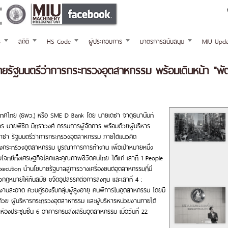
ร
สถิติ
HS Code
ผู้ประกอบการ
มาตรการสนับสนุน
MIU Upda
ัฐมนตรีว่าการกระทรวงอุตสาหกรรม พร้อมเดินหน้า "พัฒนา
ทศไทย (ธพว.) หรือ SME D Bank โดย นายเดชา จาตุธนานันท์
นายพิชิต มิทราวงศ์ กรรมการผู้จัดการ พร้อมด้วยผู้บริหาร
ชา รัฐมนตรีว่าการกระทรวงอุตสาหกรรม ภายใต้แนวคิด
องกระทรวงอุตสาหกรรม บูรณาการการทำงาน เพื่อเป้าหมายหนึ่ง
อบโจทย์ทั้งเศรษฐกิจโลกและคุณภาพชีวิตคนไทย ได้แก่ เสาที่ 1 People
xecution นำนโยบายรัฐบาลสู่การวางเครื่องยนต์อุตสาหกรรมที่มี
ุงกฎหมายให้ทันสมัย ขจัดอุปสรรคต่อการลงทุน และเสาที่ 4 :
งงานสะอาด ควบคู่รองรับกลุ่มผู้สูงอายุ คนพิการในอุตสาหกรรม โดยมี
ย ผู้บริหารกระทรวงอุตสาหกรรม และผู้บริหารหน่วยงานภายใต้
งประชุมชั้น 6 อาคารกรมส่งเสริมอุตสาหกรรม เมื่อวันที่ 22