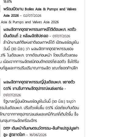
18.8%
พร้อมเปิดงาน Boilex Asia & Pumps and Valves
Asia 2026
-
02/07/2026
x Asia & Pumps and Valves Asia 2026
ผลผลิตภาคอุตสาหกรรมเกาหลีใต้เดือนพ.ค. หดตัว
เป็นเดือนที่ 2 หลังผลิตชิปชะลอ
-
01/07/2026
สำนักงานสถิติแห่งชาติของเกาหลีใต้ เปิดเผยข้อมูลใน
วันนี้ (30 มิ.ย.) ว่า ผลผลิตภาคอุตสาหกรรมของ
0.3% ในเดือนพ.ค. จากเดือนก่อนหน้า โดยปรับตัวลดลง
กัน เนื่องจากการผลิตเซมิคอนดักเตอร์ที่ชะลอตัว ซึ่งได้รับ
บที่สูงและการปรับปริมาณการผลิต ขณะที่ยอดค้าปลีก
ผลผลิตภาคอุตสาหกรรมญี่ปุ่นเดือนพ.ค. ขยายตัว
0.5% ขานรับภาคผลิตอุปกรณ์ขนส่งแกร่ง
-
01/07/2026
รัฐบาลญี่ปุ่นเปิดเผยข้อมูลในวันนี้ (30 มิ.ย.) ระบุว่า
ในเดือนพ.ค. ปรับตัวเพิ่มขึ้น 0.5% เมื่อเทียบกับเดือน
ักมาจากภาคอุปกรณ์ขนส่งและเคมีภัณฑ์ที่เติบโตขึ้น ซึ่ง
กลุ่มการผลิตเครื่องจักร
DITP เดินหน้าดันเกษตรนวัตกรรม–สินค้าแปรรูปมูลค่า
สูง สู่ตลาดโลก
-
16/06/2026