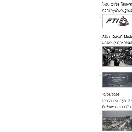
ใหญ่ Q1/69 ท็อปฟอร์
ตอกย้ำผู้นำงานฐาน
ส.อ.ท. เดินหน้า Made
ยกระดับอุตสาหกรรม
10/06/2026
โอกาสทองนักธุรกิจ! ง
ทีมซัพพลายเออร์ยักษ์