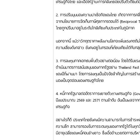
เศรษฐกิจไทย และเอื้อให้ฐานะการคลังทยอยปรับตัวดีขึ้นต่
2. การปรับมุมมองความน่าเชื่อถือของไทย เกิดจากการค
จากนโยบายการจัดเก็บภาษีศุลกากรตอบโต้ (Reciprocal Ta
ไทยถูกปรับมาอยู่ในระดับใกล้เคียงกับประเทศในภูมิภาค
นอกจากนี้ แม้ว่าวิกฤตราคาพลังงานโลกจะเพิ่มแรงกดดัน
ความเสี่ยงดังกล่าว ยังคงอยู่ในกรอบที่เทียบเคียงได้กับกลุ่
3. การลงทุนภาคเอกชนฟื้นตัวอย่างต่อเนื่อง โดยได้รับแรง
ดำเนินมาตรการสนับสนุนของภาครัฐอย่าง Thailand Fast P
ของปีที่ผ่านมา โดยการลงทุนเป็นปัจจัยสำคัญในการสร้า
มองเป็นจุดอ่อนของเศรษฐกิจไทย
4. หนี้ภาครัฐบาลต่ออัตราการขยายตัวทางเศรษฐกิจ (Go
ปีงบประมาณ 2569 และ 2571 ตามลำดับ อันเป็นผลจากกา
เศรษฐกิจ
อย่างไรก็ดี ประเทศไทยยังคงมีความสามารถในการชำระหนี้อ
ความลึก สามารถรองรับการระดมทุนของภาครัฐได้ในทุกวัฏจ
มีอายุเฉลี่ยของหนี้ค่อนข้างยาว ซึ่งเอื้ออำนวยต่อการบริห