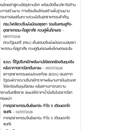
งไทยเข้าสู่ห่วงโซ่อุปทานโลก พร้อมจัดตั้งเวทีหารือด้าน
ละการสร้างงาน การเชื่อมโยงโครงสร้างพื้นฐานผ่าน
อดจนการส่งเสริมความร่วมมือในอุตสาหกรรมสำคัญ
ครม.ไฟเขียวปรับผังเมืองอยุธยา รองรับเศรษฐกิจ-
อุตสาหกรรม-ที่อยู่อาศัย ควบคู่พื้นที่เกษตร
-
08/07/2026
คณะรัฐมนตรี (ครม.) เห็นชอบปรับผังเมืองรวมอยุธยา
หกรรม-ที่อยู่อาศัย ควบคู่คุ้มครองพื้นที่เกษตรและสิ่ง
ส.อ.ท. จี้รัฐปรับกลไกพลังงานให้สอดคล้องต้นทุนจริง
หลังราคาตลาดโลกเริ่มขาลง
-
05/07/2026
สภาอุตสาหกรรมแห่งประเทศไทย (ส.อ.ท.) เสนอภาค
รัฐเร่งพิจารณาปรับกลไกราคาพลังงานภายในประเทศ
ให้สะท้อนต้นทุนที่ลดลง หลังสถานการณ์ความ
กลางเริ่มคลี่คลาย ส่งผลให้ราคาน้ำมันดิบในตลาดโลก
ก่อนหน้า
ภาคอุตสาหกรรมจีนยังแกร่ง กำไร 5 เดือนแรกโต
18.8%
-
02/07/2026
ภาคอุตสาหกรรมจีนยังแกร่ง กำไร 5 เดือนแรกโต
18.8%