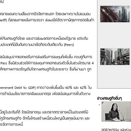
อไป
ลี่คลายของความเสี่ยงจากปัจจัยภายนอก โดยเฉพาะความไม่แน่นอน
riff) ที่ลดลงภายหลังการเจรจา ส่งผลให้อัตราภาษีศุลกากรต่อสินค้า
ให้กับเศรษฐกิจไทย และอาจส่งผลต่อภาระหนี้ของรัฐบาล แต่ระดับ
มประเทศที่มีอันดับความน่าเชื่อถือระดับเดียวกัน (Peers)
สนับสนุนจากยอดขอรับการส่งเสริมการลงทุนที่เพิ่มขึ้น ควบคู่กับการ
ass ซึ่งมีส่วนช่วยให้การลงทุนภาคเอกชนเร่งตัวขึ้นในช่วงไตรมาส 4
งศักยภาพการเจริญเติบโตทางเศรษฐกิจในระยะยาว ซึ่งที่ผ่านมา ถูก
vernment Debt to GDP) คาดว่าจะเพิ่มขึ้นเป็น 60% และ 62% ใน
รดำเนินนโยบายการคลังแบบขาดดุล เพื่อสนับสนุนการฟื้นตัวทาง
ข่าวเศรษฐกิจอื่นๆ
ยู่ในระดับที่ดี โดยมีตลาดทุน และตลาดตราสารหนี้ในประเทศที่มี
ักรเศรษฐกิจ อีกทั้งโครงสร้างหนี้ส่วนใหญ่เป็นสกุลเงินบาท และ
ารจัดการภาระหนี้
อุตสาหกรรม และห่วง