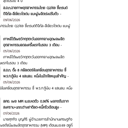
สุดในรอบ 4 ปี
ส.อ.ท.ฉายภาพอุตสาหกรรมไทย Q2/69 ชี้เทรนด์
ดิจิทัล-สีเขียวโตเด่น แนะผู้ผลิตเร่งปรับตัว
-
09/06/2026
รมไทย Q2/69 ชี้เทรนด์ดิจิทัล-สีเขียวโตเด่น แนะผู้
เกาหลีใต้เผยวิกฤตตะวันออกกลางฉุดผลผลิต
อุตสาหกรรมลดลงครั้งแรกในรอบ 3 เดือน
-
05/06/2026
เกาหลีใต้เผยวิกฤตตะวันออกกลางฉุดผลผลิต
งแรกในรอบ 3 เดือน
ส.อ.ท. ตั้ง 8 คลัสเตอร์ขับเคลื่อนอุตสาหกรรม ชี้
พ.ร.ก.กู้เงิน 4 แสนลบ. หนึ่งในปัจจัยหนุนสำคัญ
-
05/06/2026
ร์ขับเคลื่อนอุตสาหกรรม ชี้ พ.ร.ก.กู้เงิน 4 แสนลบ. หนึ่ง
สศอ. เผย MPI เม.ย.หดตัว 0.36% ผลกดดันจาก
สงคราม-นทท.ต่างชาติลด-หนี้ครัวเรือนสูง
-
01/06/2026
นายศุภกิจ บุญศิริ ผู้อำนวยการสำนักงานเศรษฐกิจ
ผยดัชนีผลผลิตอุตสาหกรรม (MPI) เดือนเม.ย.69 อยู่ที่