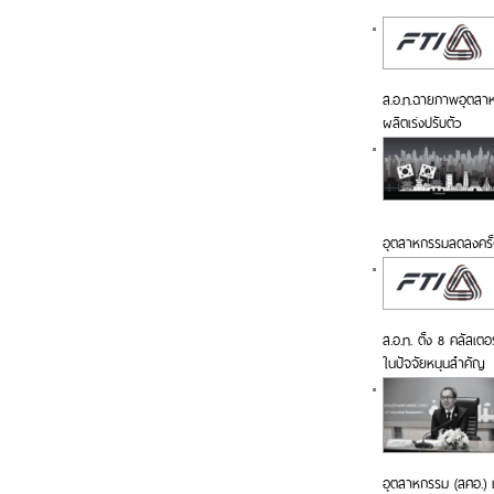
ส.อ.ท.ฉายภาพอุตสาหกร
ผลิตเร่งปรับตัว
อุตสาหกรรมลดลงครั้
ส.อ.ท. ตั้ง 8 คลัสเตอ
ในปัจจัยหนุนสำคัญ
อุตสาหกรรม (สศอ.) เ