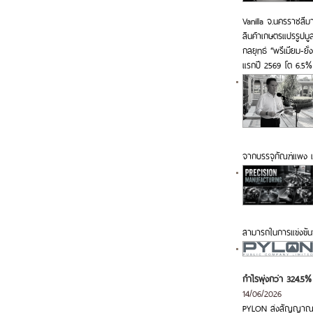
Vanilla จ.นครราชสีม
สินค้าเกษตรแปรรูปมู
กลยุทธ์ “พรีเมียม-ย
แรกปี 2569 โต 6.5%
จากบรรจุภัณฑ์แพง 
สามารถในการแข่งขัน
กำไรพุ่งกว่า 324.5%
14/06/2026
PYLON ส่งสัญญาณ Q2