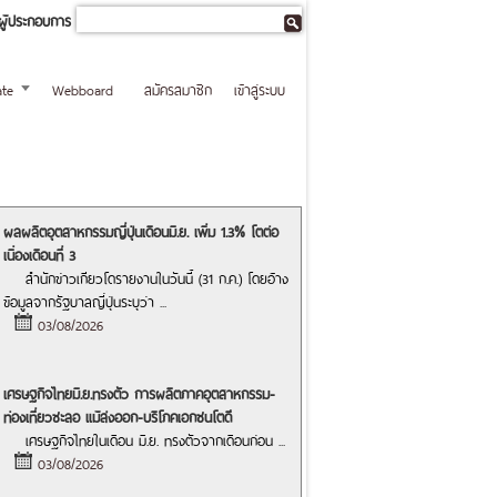
ผู้ประกอบการ
te
Webboard
สมัครสมาชิก
เข้าสู่ระบบ
ผลผลิตอุตสาหกรรมญี่ปุ่นเดือนมิ.ย. เพิ่ม 1.3% โตต่อ
เนื่องเดือนที่ 3
สำนักข่าวเกียวโดรายงานในวันนี้ (31 ก.ค.) โดยอ้าง
ข้อมูลจากรัฐบาลญี่ปุ่นระบุว่า
...
03/08/2026
เศรษฐกิจไทยมิ.ย.ทรงตัว การผลิตภาคอุตสาหกรรม-
ท่องเที่ยวชะลอ แม้ส่งออก-บริโภคเอกชนโตดี
เศรษฐกิจไทยในเดือน มิ.ย. ทรงตัวจากเดือนก่อน
...
03/08/2026