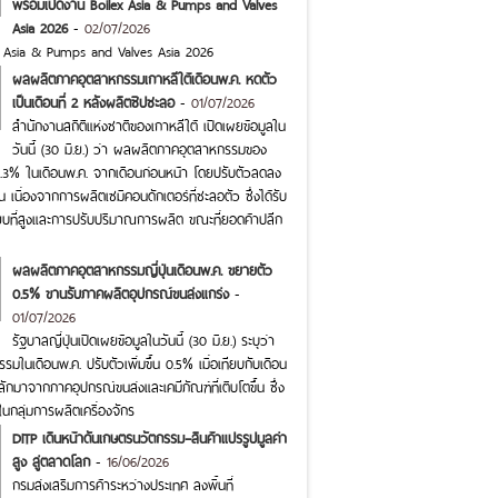
พร้อมเปิดงาน Boilex Asia & Pumps and Valves
Asia 2026
-
02/07/2026
x Asia & Pumps and Valves Asia 2026
ผลผลิตภาคอุตสาหกรรมเกาหลีใต้เดือนพ.ค. หดตัว
เป็นเดือนที่ 2 หลังผลิตชิปชะลอ
-
01/07/2026
สำนักงานสถิติแห่งชาติของเกาหลีใต้ เปิดเผยข้อมูลใน
วันนี้ (30 มิ.ย.) ว่า ผลผลิตภาคอุตสาหกรรมของ
0.3% ในเดือนพ.ค. จากเดือนก่อนหน้า โดยปรับตัวลดลง
กัน เนื่องจากการผลิตเซมิคอนดักเตอร์ที่ชะลอตัว ซึ่งได้รับ
บที่สูงและการปรับปริมาณการผลิต ขณะที่ยอดค้าปลีก
ผลผลิตภาคอุตสาหกรรมญี่ปุ่นเดือนพ.ค. ขยายตัว
0.5% ขานรับภาคผลิตอุปกรณ์ขนส่งแกร่ง
-
01/07/2026
รัฐบาลญี่ปุ่นเปิดเผยข้อมูลในวันนี้ (30 มิ.ย.) ระบุว่า
ในเดือนพ.ค. ปรับตัวเพิ่มขึ้น 0.5% เมื่อเทียบกับเดือน
ักมาจากภาคอุปกรณ์ขนส่งและเคมีภัณฑ์ที่เติบโตขึ้น ซึ่ง
กลุ่มการผลิตเครื่องจักร
DITP เดินหน้าดันเกษตรนวัตกรรม–สินค้าแปรรูปมูลค่า
สูง สู่ตลาดโลก
-
16/06/2026
กรมส่งเสริมการค้าระหว่างประเทศ ลงพื้นที่