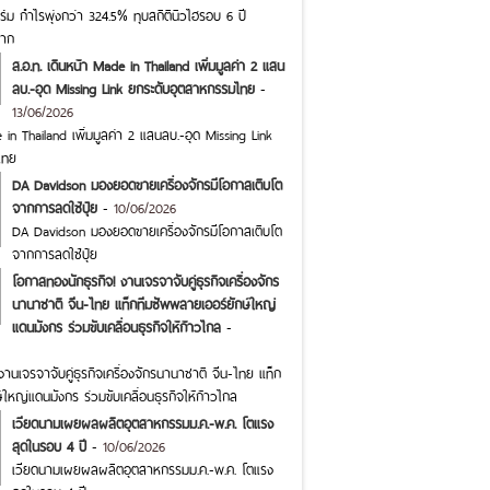
ม กำไรพุ่งกว่า 324.5% ทุบสถิตินิวไฮรอบ 6 ปี
ราก
ส.อ.ท. เดินหน้า Made in Thailand เพิ่มมูลค่า 2 แสน
ลบ.-อุด Missing Link ยกระดับอุตสาหกรรมไทย
-
13/06/2026
 in Thailand เพิ่มมูลค่า 2 แสนลบ.-อุด Missing Link
ไทย
DA Davidson มองยอดขายเครื่องจักรมีโอกาสเติบโต
จากการลดใช้ปุ๋ย
-
10/06/2026
DA Davidson มองยอดขายเครื่องจักรมีโอกาสเติบโต
จากการลดใช้ปุ๋ย
โอกาสทองนักธุรกิจ! งานเจรจาจับคู่ธุรกิจเครื่องจักร
นานาชาติ จีน-ไทย แท็กทีมซัพพลายเออร์ยักษ์ใหญ่
แดนมังกร ร่วมขับเคลื่อนธุรกิจให้ก้าวไกล
-
านเจรจาจับคู่ธุรกิจเครื่องจักรนานาชาติ จีน-ไทย แท็ก
ใหญ่แดนมังกร ร่วมขับเคลื่อนธุรกิจให้ก้าวไกล
เวียดนามเผยผลผลิตอุตสาหกรรมม.ค.-พ.ค. โตแรง
สุดในรอบ 4 ปี
-
10/06/2026
เวียดนามเผยผลผลิตอุตสาหกรรมม.ค.-พ.ค. โตแรง