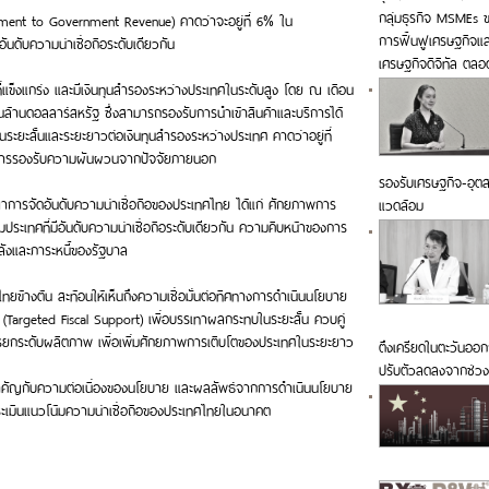
กลุ่มธุรกิจ MSMEs ขอ
 Payment to Government Revenue) คาดว่าจะอยู่ที่ 6% ใน
การฟื้นฟูเศรษฐกิจแ
อันดับความน่าเชื่อถือระดับเดียวกัน
เศรษฐกิจดิจิทัล ตล
่แข็งแกร่ง และมีเงินทุนสำรองระหว่างประเทศในระดับสูง โดย ณ เดือน
นล้านดอลลาร์สหรัฐ ซึ่งสามารถรองรับการนำเข้าสินค้าและบริการได้
ระยะสั้นและระยะยาวต่อเงินทุนสำรองระหว่างประเทศ คาดว่าอยู่ที่
ับการรองรับความผันผวนจากปัจจัยภายนอก
รองรับเศรษฐกิจ-อุตสา
าการจัดอันดับความน่าเชื่อถือของประเทศไทย ได้แก่ ศักยภาพการ
แวดล้อม
มประเทศที่มีอันดับความน่าเชื่อถือระดับเดียวกัน ความคืบหน้าของการ
ังและภาระหนี้ของรัฐบาล
ไทยข้างต้น สะท้อนให้เห็นถึงความเชื่อมั่นต่อทิศทางการดำเนินนโยบาย
 (Targeted Fiscal Support) เพื่อบรรเทาผลกระทบในระยะสั้น ควบคู่
รยกระดับผลิตภาพ เพื่อเพิ่มศักยภาพการเติบโตของประเทศในระยะยาว
ตึงเครียดในตะวันออก
ปรับตัวลดลงจากช่วง
ามสำคัญกับความต่อเนื่องของนโยบาย และผลลัพธ์จากการดำเนินนโยบาย
รประเมินแนวโน้มความน่าเชื่อถือของประเทศไทยในอนาคต