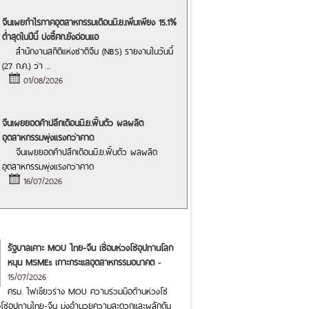
จีนเผยกำไรภาคอุตสาหกรรมเดือนมิ.ย.เพิ่มเพียง 15.1%
ต่ำสุดในปีนี้ บ่งชี้ศก.ยังอ่อนแอ
สำนักงานสถิติแห่งชาติจีน (NBS) รายงานในวันนี้
(27 ก.ค.) ว่า
...
01/08/2026
จีนเผยยอดค้าปลีกเดือนมิ.ย.ฟื้นตัว ผลผลิต
อุตสาหกรรมพุ่งแรงกว่าคาด
จีนเผยยอดค้าปลีกเดือนมิ.ย.ฟื้นตัว ผลผลิต
อุตสาหกรรมพุ่งแรงกว่าคาด
16/07/2026
รัฐบาลเคาะ MOU ไทย-จีน เชื่อมห่วงโซ่อุปทานโลก
หนุน MSMEs เกาะกระแสอุตสาหกรรมอนาคต
-
15/07/2026
ครม. ไฟเขียวร่าง MOU ความร่วมมือด้านห่วงโซ่
โซ่อุปทานไทย-จีน มุ่งอำนวยความสะดวกและผลักดัน