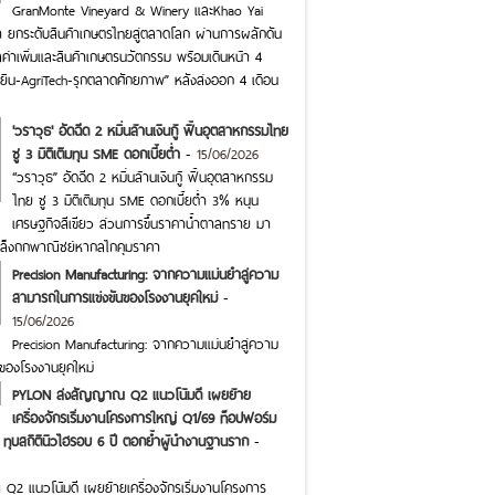
GranMonte Vineyard & Winery และKhao Yai
า ยกระดับสินค้าเกษตรไทยสู่ตลาดโลก ผ่านการผลักดัน
ลค่าเพิ่มและสินค้าเกษตรนวัตกรรม พร้อมเดินหน้า 4
ั่งยืน-AgriTech-รุกตลาดศักยภาพ” หลังส่งออก 4 เดือน
'วราวุธ' อัดฉีด 2 หมื่นล้านเงินกู้ ฟื้นอุตสาหกรรมไทย
ชู 3 มิติเติมทุน SME ดอกเบี้ยต่ำ
-
15/06/2026
“วราวุธ” อัดฉีด 2 หมื่นล้านเงินกู้ ฟื้นอุตสาหกรรม
ไทย ชู 3 มิติเติมทุน SME ดอกเบี้ยต่ำ 3% หนุน
เศรษฐกิจสีเขียว ส่วนการขึ้นราคาน้ำตาลทราย มา
เล็งถกพาณิชย์หากลไกคุมราคา
Precision Manufacturing: จากความแม่นยำสู่ความ
สามารถในการแข่งขันของโรงงานยุคใหม่
-
15/06/2026
Precision Manufacturing: จากความแม่นยำสู่ความ
ของโรงงานยุคใหม่
PYLON ส่งสัญญาณ Q2 แนวโน้มดี เผยย้าย
เครื่องจักรเริ่มงานโครงการใหญ่ Q1/69 ท็อปฟอร์ม
 ทุบสถิตินิวไฮรอบ 6 ปี ตอกย้ำผู้นำงานฐานราก
-
 แนวโน้มดี เผยย้ายเครื่องจักรเริ่มงานโครงการ