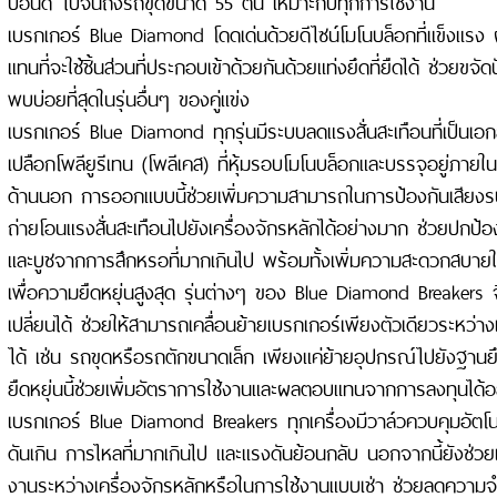
ปอนด์ ไปจนถึงรถขุดขนาด 55 ตัน เหมาะกับทุกการใช้งาน
เบรกเกอร์ Blue Diamond โดดเด่นด้วยดีไซน์โมโนบล็อกที่แข็งแรง ผ
แทนที่จะใช้ชิ้นส่วนที่ประกอบเข้าด้วยกันด้วยแท่งยึดที่ยืดได้ ช่วยขจ
พบบ่อยที่สุดในรุ่นอื่นๆ ของคู่แข่ง
เบรกเกอร์ Blue Diamond ทุกรุ่นมีระบบลดแรงสั่นสะเทือนที่เป็นเ
เปลือกโพลียูรีเทน (โพลีเคส) ที่หุ้มรอบโมโนบล็อกและบรรจุอยู่ภาย
ด้านนอก การออกแบบนี้ช่วยเพิ่มความสามารถในการป้องกันเสียงร
ถ่ายโอนแรงสั่นสะเทือนไปยังเครื่องจักรหลักได้อย่างมาก ช่วยปกป้อ
และบูชจากการสึกหรอที่มากเกินไป พร้อมทั้งเพิ่มความสะดวกสบายให้
เพื่อความยืดหยุ่นสูงสุด รุ่นต่างๆ ของ Blue Diamond Breakers
เปลี่ยนได้ ช่วยให้สามารถเคลื่อนย้ายเบรกเกอร์เพียงตัวเดียวระหว่าง
ได้ เช่น รถขุดหรือรถตักขนาดเล็ก เพียงแค่ย้ายอุปกรณ์ไปยังฐานย
ยืดหยุ่นนี้ช่วยเพิ่มอัตราการใช้งานและผลตอบแทนจากการลงทุนได้
เบรกเกอร์ Blue Diamond Breakers ทุกเครื่องมีวาล์วควบคุมอัตโนมั
ดันเกิน การไหลที่มากเกินไป และแรงดันย้อนกลับ นอกจากนี้ยังช่วยเพ
งานระหว่างเครื่องจักรหลักหรือในการใช้งานแบบเช่า ช่วยลดควา