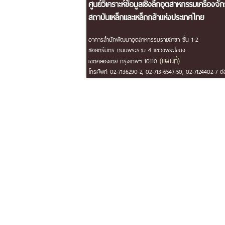
ศูนย์วิเคราะห์ข้อมูลเชิงลึกอุตสาหกรรมเครื่องจั
สถาบันเหล็กและเหล็กกล้าแห่งประเทศไทย
อาคารสำนักพัฒนาอุตสาหกรรมรายสาขา ชั้น 1-2
ซอยตรีมิตร ถนนพระราม 4 แขวงพระโขนง
(แผนที่)
เขตคลองเตย กรุงเทพฯ 10110
โทรศัพท์ 02-7136290-2, 02-713-6547-50, 02-7124402-7 ต่