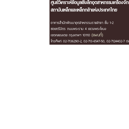
ศูนย์วิเคราะห์ข้อมูลเชิงลึกอุตสาหกรรมเครื่องจั
สถาบันเหล็กและเหล็กกล้าแห่งประเทศไทย
อาคารสำนักพัฒนาอุตสาหกรรมรายสาขา ชั้น 1-2
ซอยตรีมิตร ถนนพระราม 4 แขวงพระโขนง
(แผนที่)
เขตคลองเตย กรุงเทพฯ 10110
โทรศัพท์ 02-7136290-2, 02-713-6547-50, 02-7124402-7 ต่