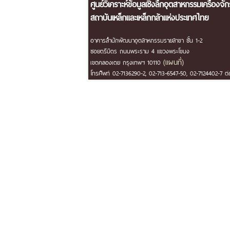
ศูนย์วิเคราะห์ข้อมูลเชิงลึกอุตสาหกรรมเครื่องจั
สถาบันเหล็กและเหล็กกล้าแห่งประเทศไทย
อาคารสำนักพัฒนาอุตสาหกรรมรายสาขา ชั้น 1-2
ซอยตรีมิตร ถนนพระราม 4 แขวงพระโขนง
(แผนที่)
เขตคลองเตย กรุงเทพฯ 10110
โทรศัพท์ 02-7136290-2, 02-713-6547-50, 02-7124402-7 ต่