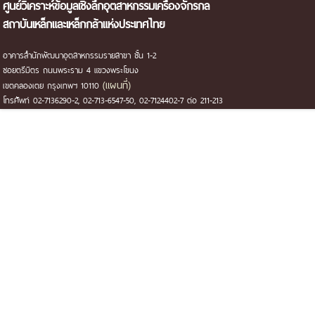
ศูนย์วิเคราะห์ข้อมูลเชิงลึกอุตสาหกรรมเครื่องจักรกล
สถาบันเหล็กและเหล็กกล้าแห่งประเทศไทย
อาคารสำนักพัฒนาอุตสาหกรรมรายสาขา ชั้น 1-2
ซอยตรีมิตร ถนนพระราม 4 แขวงพระโขนง
(แผนที่)
เขตคลองเตย กรุงเทพฯ 10110
โทรศัพท์ 02-7136290-2, 02-713-6547-50, 02-7124402-7 ต่อ 211-213