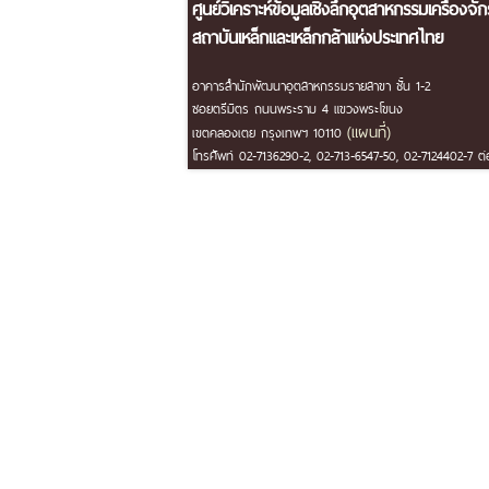
ศูนย์วิเคราะห์ข้อมูลเชิงลึกอุตสาหกรรมเครื่องจั
สถาบันเหล็กและเหล็กกล้าแห่งประเทศไทย
อาคารสำนักพัฒนาอุตสาหกรรมรายสาขา ชั้น 1-2
ซอยตรีมิตร ถนนพระราม 4 แขวงพระโขนง
(แผนที่)
เขตคลองเตย กรุงเทพฯ 10110
โทรศัพท์ 02-7136290-2, 02-713-6547-50, 02-7124402-7 ต่