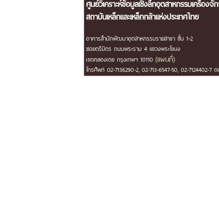
ศูนย์วิเคราะห์ข้อมูลเชิงลึกอุตสาหกรรมเครื่องจั
สถาบันเหล็กและเหล็กกล้าแห่งประเทศไทย
อาคารสำนักพัฒนาอุตสาหกรรมรายสาขา ชั้น 1-2
ซอยตรีมิตร ถนนพระราม 4 แขวงพระโขนง
(แผนที่)
เขตคลองเตย กรุงเทพฯ 10110
โทรศัพท์ 02-7136290-2, 02-713-6547-50, 02-7124402-7 ต่