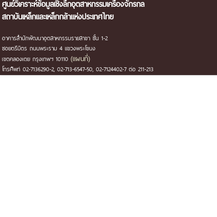
ศูนย์วิเคราะห์ข้อมูลเชิงลึกอุตสาหกรรมเครื่องจักรกล
สถาบันเหล็กและเหล็กกล้าแห่งประเทศไทย
อาคารสำนักพัฒนาอุตสาหกรรมรายสาขา ชั้น 1-2
ซอยตรีมิตร ถนนพระราม 4 แขวงพระโขนง
(แผนที่)
เขตคลองเตย กรุงเทพฯ 10110
โทรศัพท์ 02-7136290-2, 02-713-6547-50, 02-7124402-7 ต่อ 211-213