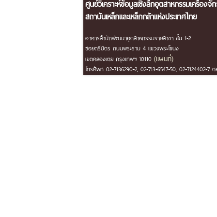
ศูนย์วิเคราะห์ข้อมูลเชิงลึกอุตสาหกรรมเครื่องจั
สถาบันเหล็กและเหล็กกล้าแห่งประเทศไทย
อาคารสำนักพัฒนาอุตสาหกรรมรายสาขา ชั้น 1-2
ซอยตรีมิตร ถนนพระราม 4 แขวงพระโขนง
(แผนที่)
เขตคลองเตย กรุงเทพฯ 10110
โทรศัพท์ 02-7136290-2, 02-713-6547-50, 02-7124402-7 ต่