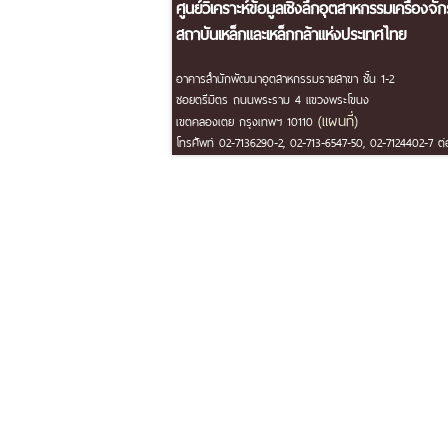
ศูนย์วิเคราะห์ข้อมูลเชิงลึกอุตสาหกรรมเครื่องจั
สถาบันเหล็กและเหล็กกล้าแห่งประเทศไทย
อาคารสำนักพัฒนาอุตสาหกรรมรายสาขา ชั้น 1-2
ซอยตรีมิตร ถนนพระราม 4 แขวงพระโขนง
(แผนที่)
เขตคลองเตย กรุงเทพฯ 10110
โทรศัพท์ 02-7136290-2, 02-713-6547-50, 02-7124402-7 ต่