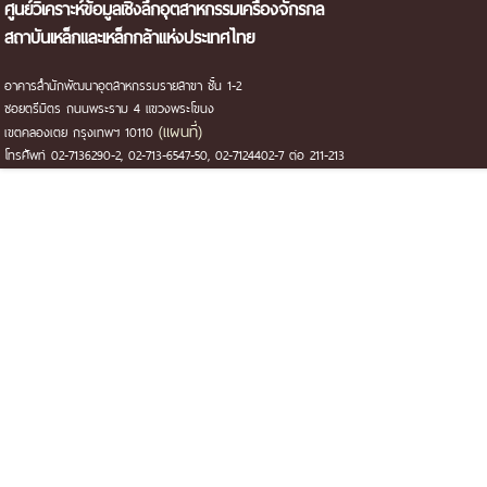
ศูนย์วิเคราะห์ข้อมูลเชิงลึกอุตสาหกรรมเครื่องจักรกล
สถาบันเหล็กและเหล็กกล้าแห่งประเทศไทย
อาคารสำนักพัฒนาอุตสาหกรรมรายสาขา ชั้น 1-2
ซอยตรีมิตร ถนนพระราม 4 แขวงพระโขนง
(แผนที่)
เขตคลองเตย กรุงเทพฯ 10110
โทรศัพท์ 02-7136290-2, 02-713-6547-50, 02-7124402-7 ต่อ 211-213